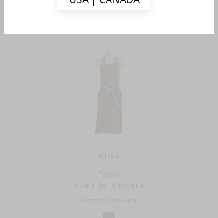
- LINGE DE CUISINE -
MILES
Tablier
A partir de
164,00 EUR
Existe en 1 couleur(s)