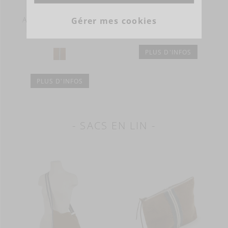
Housse coussin
Housse coussin
A partir de
143,00 EUR
143,00 EUR
Gérer mes cookies
Existe en 1 couleur(s)
PLUS D'INFOS
PLUS D'INFOS
- SACS EN LIN -