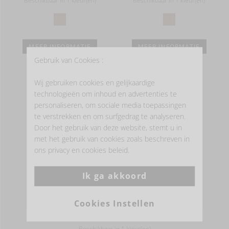
Beschikbaar in 1 kleur(en)
Beschikbaar in 1 kleur(en)
MEER INFORMATIE
MEER INFORMATIE
Gebruik van Cookies :
Wij gebruiken cookies en gelijkaardige
technologieën om inhoud en advertenties te
personaliseren, om sociale media toepassingen
te verstrekken en om surfgedrag te analyseren.
Door het gebruik van deze website, stemt u in
met het gebruik van cookies zoals beschreven in
ons privacy en cookies beleid.
BELGIAN LINEN™
Ik ga akkoord
THE ONTARIO STRIPE
Hand towel
Cookies Instellen
vanaf
23,00 EUR
Beschikbaar in 1 kleur(en)