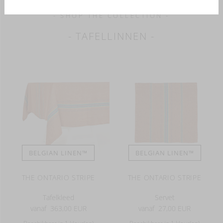
- SHOP THE COLLECTION -
- TAFELLINNEN -
BELGIAN LINEN™
BELGIAN LINEN™
THE ONTARIO STRIPE
THE ONTARIO STRIPE
Tafelkleed
Servet
vanaf
363,00 EUR
vanaf
27,00 EUR