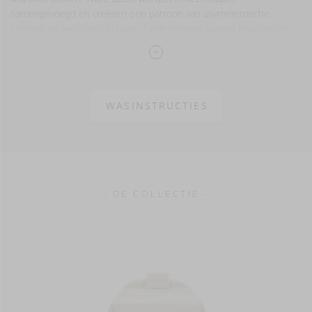
samengevoegd en creëren een patroon van asymmetrische
strepen op een basis in bone. Deze strepen komen terug op de
voorkant van de kussens, de achterkant is afgewerkt met een lint
in visgraatmotief. De stof bestaat uit 70% linnen en 30% wol en
heeft een volle textuur.
Gelieve rekening mee te houden dat dat onze kussenhoezen
WASINSTRUCTIES
apart verkocht worden en geen kussenvullingen bevatten.
Probeer gerust onze Wilson vullingen, ze passen perfect bij
de afmetingen van onze kussenhoezen.
- DE COLLECTIE -
70% linnen, 30% wol
Gewassen afwerking