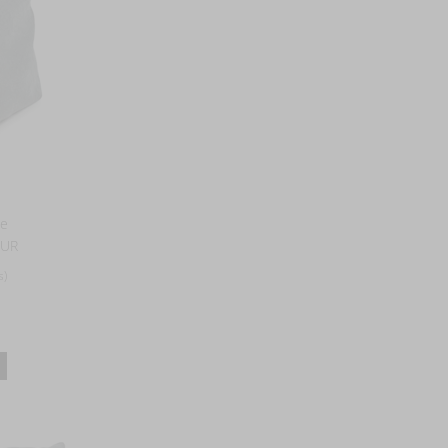
te
EUR
s)