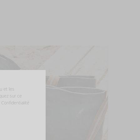
u et les
iquez sur ce
 Confidentialité