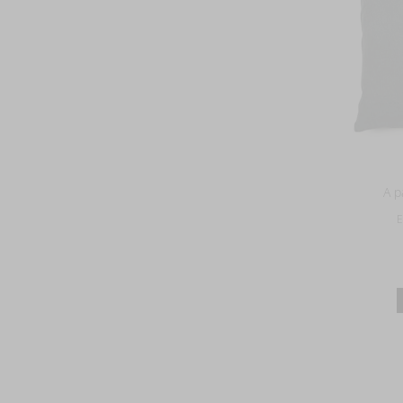
A p
E