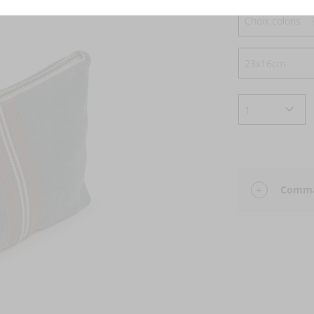
Choix coloris
Comman