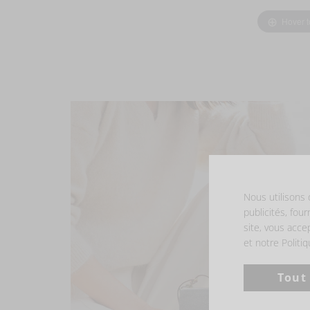
Hover 
Nous utilisons 
publicités, four
site, vous acce
et notre Politi
Tout