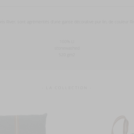
oris River, sont agrémentés d’une ganse décorative pur lin, de couleur Riv
100% LI
stonewashed
520 gm2
- LA COLLECTION -