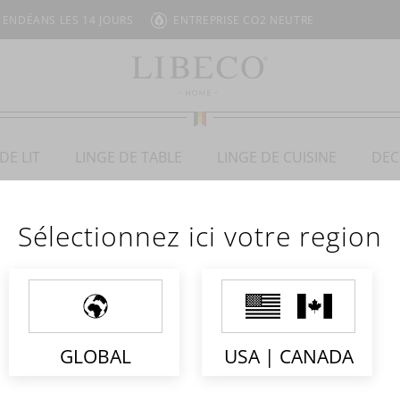
 ENDÉANS LES 14 JOURS
ENTREPRISE CO2 NEUTRE
DE LIT
LINGE DE TABLE
LINGE DE CUISINE
DEC
Sélectionnez ici votre region
 WE’VE LOST OUR T
GLOBAL
USA | CANADA