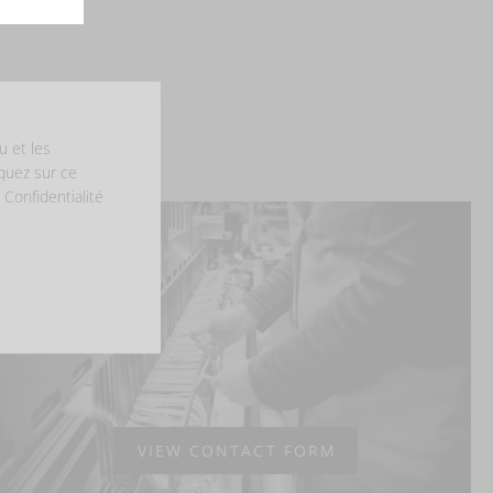
u et les
iquez sur ce
 Confidentialité
VIEW CONTACT FORM