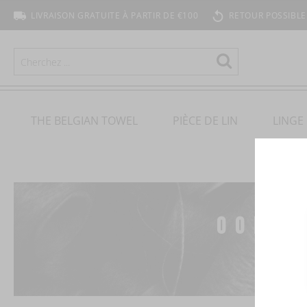
LIVRAISON GRATUITE À PARTIR DE €100
RETOUR POSSIBLE
RECHERCHER
Rechercher
THE BELGIAN TOWEL
PIÈCE DE LIN
LINGE 
OOPS,