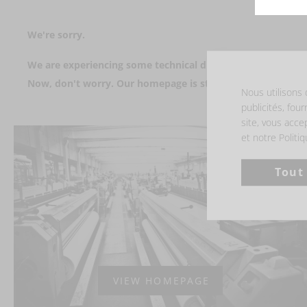
We're sorry.
We are experiencing some technical difficulties on our blog.
Now, don't worry. Our homepage is still available for you t
Nous utilisons 
publicités, four
site, vous acce
et notre Politi
Tout
VIEW HOMEPAGE