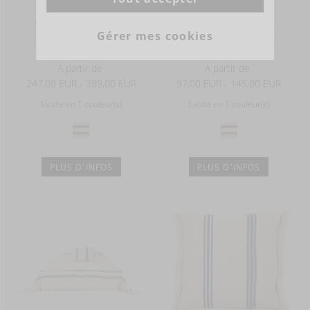
THE INDIGO STRIPE
THE INDIGO STRIPE
Gérer mes cookies
Pièce de lin
Housse coussin
A partir de
A partir de
247,00 EUR - 389,00 EUR
97,00 EUR - 145,00 EUR
Existe en 1 couleur(s)
Existe en 1 couleur(s)
PLUS D'INFOS
PLUS D'INFOS