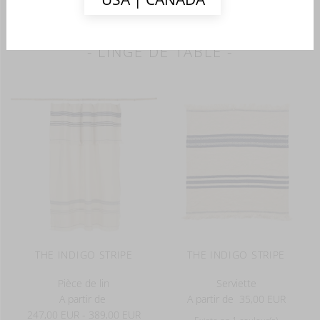
- SHOP THE COLLECTION -
- LINGE DE TABLE -
THE INDIGO STRIPE
THE INDIGO STRIPE
Pièce de lin
Serviette
A partir de
A partir de
35,00 EUR
247,00 EUR - 389,00 EUR