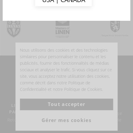
Nous utilisons des cookies et des technologies
similaires pour personnaliser le contenu et les
publicités, fournir des fonctionnalités de médias
sociaux et analyser le trafic. Si vous cliquez sur ce
POURQUOI ACHETER DU LIN BELGE?
site, vous acceptez notre utilisation des cookies,
comme décrit dans notre Politique de
Confidentialité et notre Politique de Cookies.
Tout accepter
LIVRAISON GRATUITE À
LE LIN BELGE
PARTIR DE €100 D'ACHAT
Notre expertise du lin se
Gérer mes cookies
Retour possible endéans les
construit depuis plus de
14 jours.
160 ans.