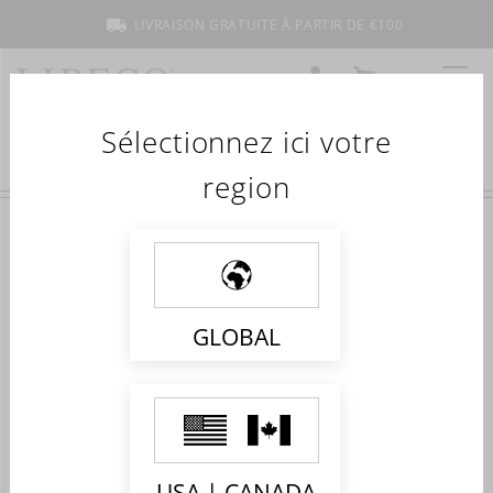
LIVRAISON GRATUITE À PARTIR DE €100
COMPTE
MON PANIER
MENU
Sélectionnez ici votre
region
Accueil
Collections
Stella
STELLA
Shop the collection
GLOBAL
Impossible de trouver des produits correspondant à votre
sélection.
USA | CANADA