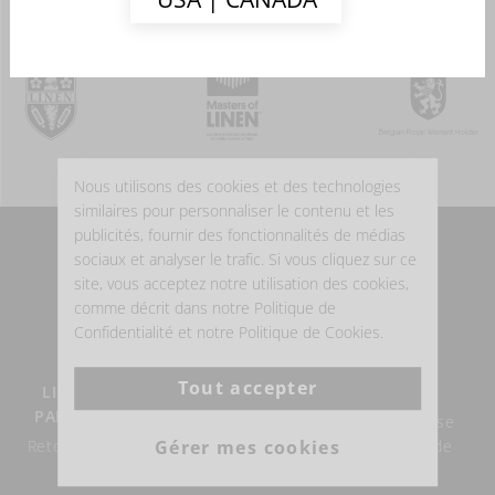
Nous utilisons des cookies et des technologies
similaires pour personnaliser le contenu et les
publicités, fournir des fonctionnalités de médias
sociaux et analyser le trafic. Si vous cliquez sur ce
POURQUOI ACHETER DU LIN BELGE?
site, vous acceptez notre utilisation des cookies,
comme décrit dans notre Politique de
Confidentialité et notre Politique de Cookies.
Tout accepter
LIVRAISON GRATUITE À
LE LIN BELGE
PARTIR DE €100 D'ACHAT
Notre expertise du lin se
Gérer mes cookies
Retour possible endéans les
construit depuis plus de
14 jours.
160 ans.