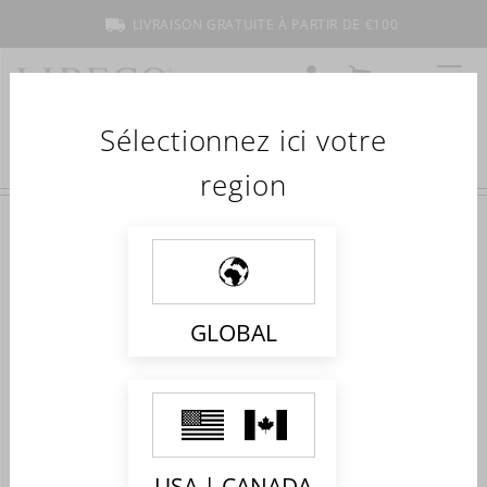
LIVRAISON GRATUITE À PARTIR DE €100
COMPTE
MON PANIER
MENU
Sélectionnez ici votre
region
Accueil
Collections
Hayes
HAYES
Shop the collection
GLOBAL
Impossible de trouver des produits correspondant à votre
sélection.
USA | CANADA