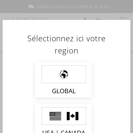
LIVRAISON GRATUITE À PARTIR DE €100
COMPTE
MON PANIER
MENU
Sélectionnez ici votre
region
Accueil
Collections
Marlowe
MARLOWE
Shop the collection
GLOBAL
Impossible de trouver des produits correspondant à votre
sélection.
USA | CANADA