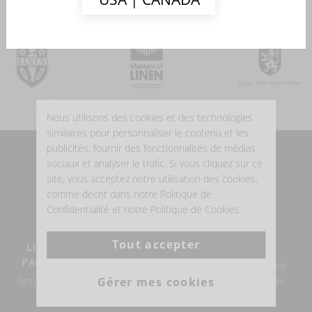
Nous utilisons des cookies et des technologies
similaires pour personnaliser le contenu et les
publicités, fournir des fonctionnalités de médias
sociaux et analyser le trafic. Si vous cliquez sur ce
POURQUOI ACHETER DU LIN BELGE?
site, vous acceptez notre utilisation des cookies,
comme décrit dans notre Politique de
Confidentialité et notre Politique de Cookies.
Tout accepter
LIVRAISON GRATUITE À
LE LIN BELGE
PARTIR DE €100 D'ACHAT
Notre expertise du lin se
Gérer mes cookies
Retour possible endéans les
construit depuis plus de
14 jours.
160 ans.