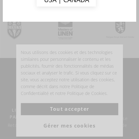
Nous utilisons des cookies et des technologies
similaires pour personnaliser le contenu et les
publicités, fournir des fonctionnalités de médias
sociaux et analyser le trafic. Si vous cliquez sur ce
POURQUOI ACHETER DU LIN BELGE?
site, vous acceptez notre utilisation des cookies,
comme décrit dans notre Politique de
Confidentialité et notre Politique de Cookies.
Tout accepter
LIVRAISON GRATUITE À
LE LIN BELGE
PARTIR DE €100 D'ACHAT
Notre expertise du lin se
Gérer mes cookies
Retour possible endéans les
construit depuis plus de
14 jours.
160 ans.