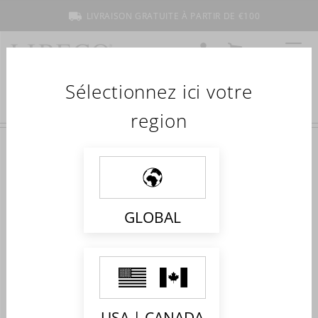
LIVRAISON GRATUITE À PARTIR DE €100
COMPTE
MON PANIER
MENU
Sélectionnez ici votre
region
Accueil
Collections
Corse
CORSE
Shop the collection
GLOBAL
Impossible de trouver des produits correspondant à votre
sélection.
USA | CANADA