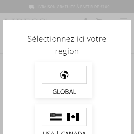
LIVRAISON GRATUITE À PARTIR DE €100
COMPTE
MON PANIER
MENU
Sélectionnez ici votre
region
HIGHLIGHTED PRODUCTS
BLOCK
GLOBAL
USA | CANADA