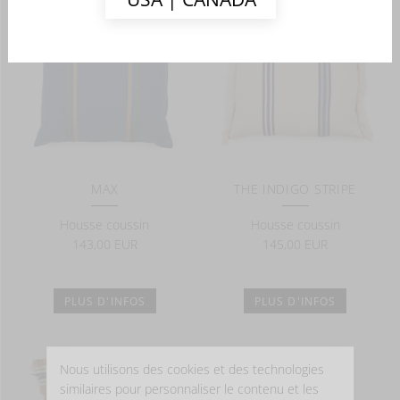
MAX
THE INDIGO STRIPE
Housse coussin
Housse coussin
143,00 EUR
145,00 EUR
PLUS D'INFOS
PLUS D'INFOS
Nous utilisons des cookies et des technologies
similaires pour personnaliser le contenu et les