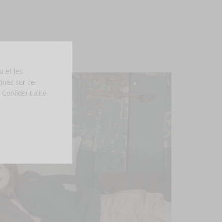
u et les
iquez sur ce
 Confidentialité