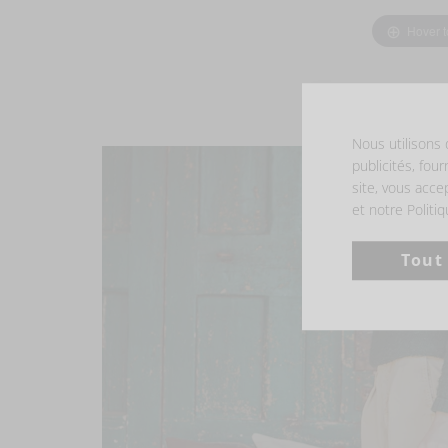
Hover 
Nous utilisons 
publicités, four
site, vous acce
et notre Politi
Tout