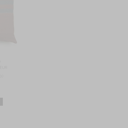
n
 EUR
s)