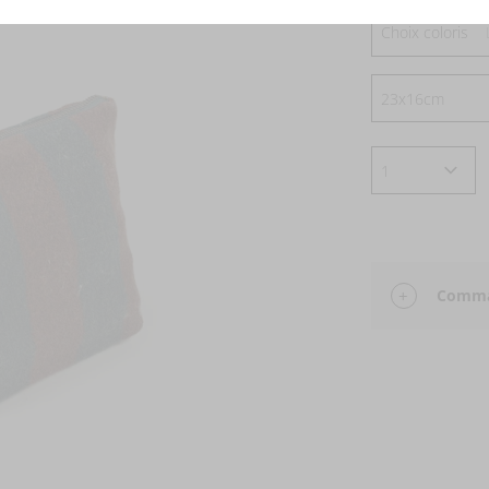
Choix coloris
Comman