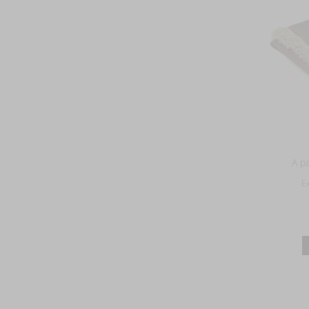
A pa
E