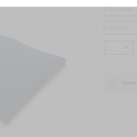
Choix coloris
Comman