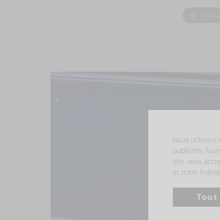
Hover 
Nous utilisons 
publicités, four
site, vous acce
et notre Politi
Tout