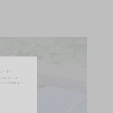
u et les
iquez sur ce
 Confidentialité