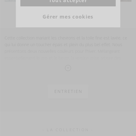
Tout accepter
VOIR PLUS DE PHOTOS
Gérer mes cookies
Cette collection mariant les chevrons et la toile fine est lavée, ce
qui lui donne un toucher épais et plein du plus bel effet. Nous
présentons deux nouvelles couleurs pour l’hiver. Mélangeant
essentiellement le gris et le beige, la version grise arbore des
rayures rouille et noires. La version or, quant à elle, mélange l’or et
le beige et s’orne de rayures vert olive et noires.
Un article qui attirera tous les regards!
ENTRETIEN
49% Laine - 27% Li - 19% Vi - 5% Pa
finition lavée
830 g/m²
- LA COLLECTION -