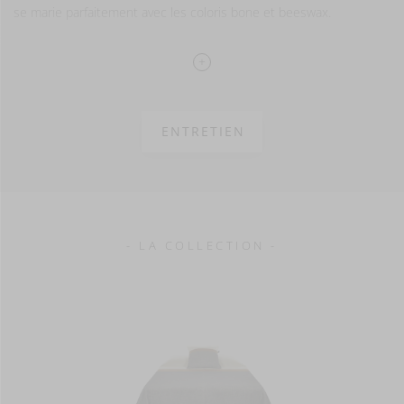
se marie parfaitement avec les coloris bone et beeswax.
Veuillez noter que nos housses de coussin sont vendues
séparément et ne comprennent pas les inserts de coussin.
Essayez nos inserts Wilson, ils s'adaptent parfaitement aux
tailles de nos housses de coussin.
ENTRETIEN
70% lin – 30% laine
finition lavée
610 g/m2
- LA COLLECTION -