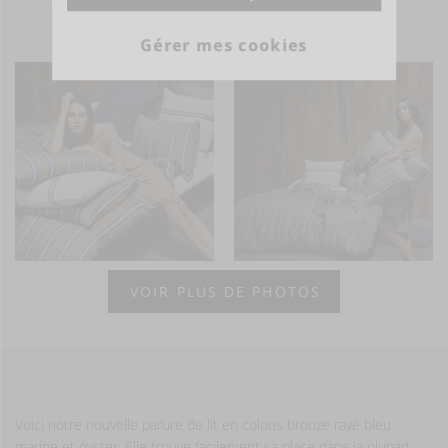
- ÊTRE INSPIRÉ -
Gérer mes cookies
VOIR PLUS DE PHOTOS
Voici notre nouvelle parure de lit en coloris bronze rayé bleu
marine et oyster. Elle trouve facilement sa place dans la plupart