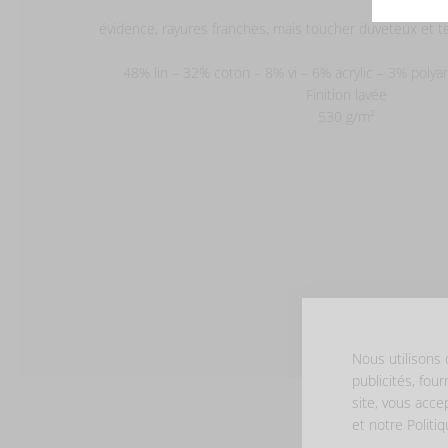
évidence, rayures franches, mais toucher duveteux et tex
48% lin – 32% coton – 8% vi – 6% acrylic – 3% poly
Finition lavée
530 g/m²
Nous utilisons 
publicités, four
site, vous acce
et notre Politi