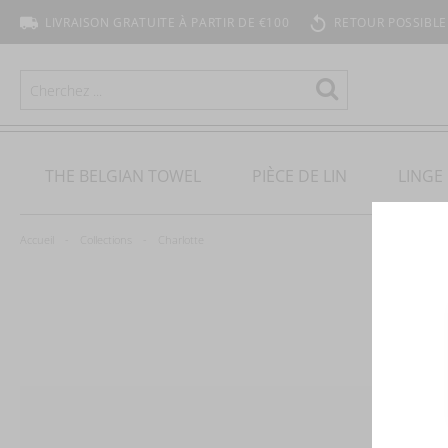
LIVRAISON GRATUITE À PARTIR DE €100
RETOUR POSSIBLE
RECHERCHER
Rechercher
THE BELGIAN TOWEL
PIÈCE DE LIN
LINGE 
Accueil
Collections
Charlotte