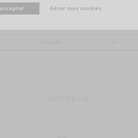
PASSER COMMANDE
 accepter
Gérer mes cookies
Veuillez faire votre choix et ajoutez les produits au panier.
- SACS EN LIN -