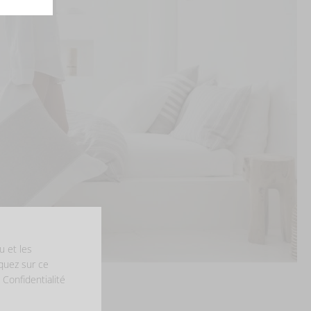
u et les
iquez sur ce
 Confidentialité