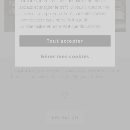
publicités, fournir des fonctionnalités de médias
sociaux et analyser le trafic. Si vous cliquez sur ce
site, vous acceptez notre utilisation des cookies,
comme décrit dans notre Politique de
Confidentialité et notre Politique de Cookies.
Tout accepter
VOIR PLUS DE PHOTOS
Gérer mes cookies
Il s’agit d’une gamme de coussins dans une teinte de chêne
brun, avec une ganse en lin rayée bleu-gris et blanc cassé.
Les coussins ont une fermeture éclair.
100% LI
stonewash
590 gm2
ENTRETIEN