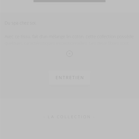
Du spa chez soi.
Avec ce tissu, fait d’un mélange lin-coton, cette collection possède
quelques caractéristiques exceptionnelles. Les deux fibres sont
connues pour leur capacité d’absorber très bien l’humidité. Saviez-
vous que le lin peut absorber 40% de son poids avant que le tissu
soit mouillé ? Sécher va de soi, comme les fibres remettent l’eau
facilement après la baignage.
ENTRETIEN
Bref : une collection idéale pour l’usage dans la salle de bain ou
dans le spa.
Une serviette de bain Simi mesure 140 cm sur 70 cm. Prix à la
pièce.
- LA COLLECTION -
50% Lin - 50% Coton