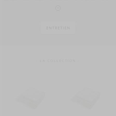
connues pour leur capacité d’absorber très bien l’humidité. Saviez-
vous que le lin peut absorber 40% de son poids avant que le tissu
soit mouillé ? Sécher va de soi, comme les fibres remettent l’eau
facilement après la baignage.
ENTRETIEN
Bref : une collection idéale pour l’usage dans la salle de bain ou
dans le spa.
Une serviette de toilette Simi mesure 30 cm sur 30 cm. Prix à la
pièce.
- LA COLLECTION -
50% Lin - 50% Coton