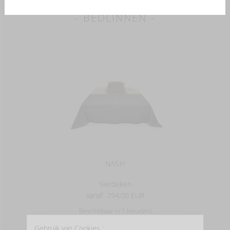
- BEDLINNEN -
NASH
Sierdeken
vanaf
794,00 EUR
Beschikbaar in 1 kleur(en)
Gebruik van Cookies :