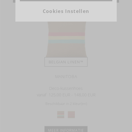
Cookies Instellen
BELGIAN LINEN™
MANITOBA
Deco-kussenhoes
vanaf
125,00 EUR - 148,00 EUR
Beschikbaar in 2 kleur(en)
MEER INFORMATIE