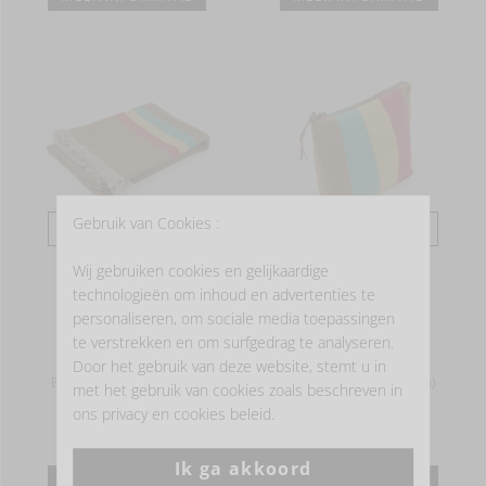
Gebruik van Cookies :
BELGIAN LINEN™
BELGIAN LINEN™
Wij gebruiken cookies en gelijkaardige
MANITOBA
MANITOBA
technologieën om inhoud en advertenties te
personaliseren, om sociale media toepassingen
Plaid.
Mini etui
te verstrekken en om surfgedrag te analyseren.
vanaf
403,00 EUR
vanaf
51,00 EUR
Door het gebruik van deze website, stemt u in
Beschikbaar in 1 kleur(en)
Beschikbaar in 1 kleur(en)
met het gebruik van cookies zoals beschreven in
ons privacy en cookies beleid.
Ik ga akkoord
MEER INFORMATIE
MEER INFORMATIE