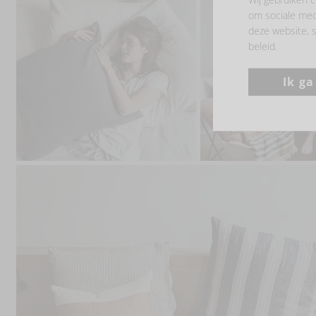
om sociale med
deze website, s
beleid.
Ik g