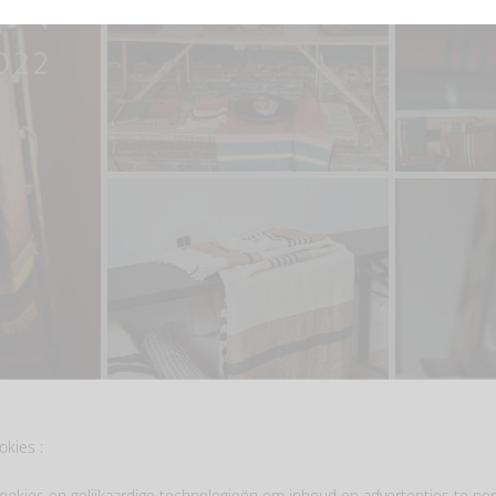
okies :
ookies en gelijkaardige technologieën om inhoud en advertenties te per