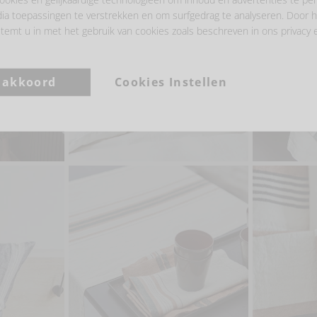
ia toepassingen te verstrekken en om surfgedrag te analyseren. Door h
temt u in met het gebruik van cookies zoals beschreven in ons privacy 
a akkoord
Cookies Instellen