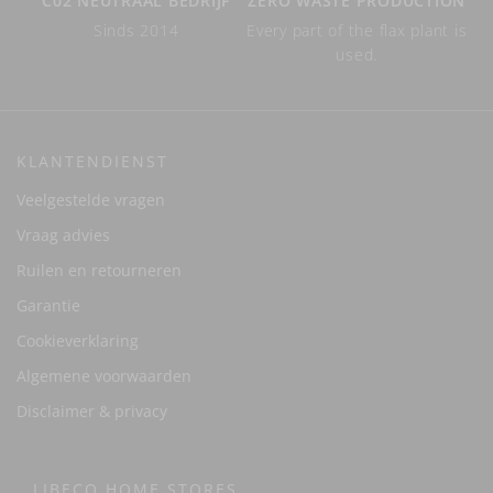
C02 NEUTRAAL BEDRIJF
ZERO WASTE PRODUCTION
Sinds 2014
Every part of the flax plant is
used.
KLANTENDIENST
Veelgestelde vragen
Vraag advies
Ruilen en retourneren
Garantie
Cookieverklaring
Algemene voorwaarden
Disclaimer & privacy
LIBECO HOME STORES