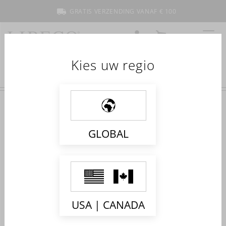
GRATIS VERZENDING VANAF € 100
ACCOUNT
WINKELMANDJE
MENU
Kies uw regio
GALLERY
GLOBAL
USA | CANADA