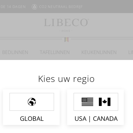
 DE 14 DAGEN
CO2 NEUTRAAL BEDRIJF
BEDLINNEN
TAFELLINNEN
KEUKENLINNEN
L
Kies uw regio
ARI
GLOBAL
USA | CANADA