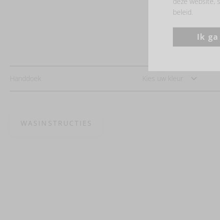
deze website, s
beleid.
Ik g
Handdoek
Kies uw kleur
WASINSTRUCTIES