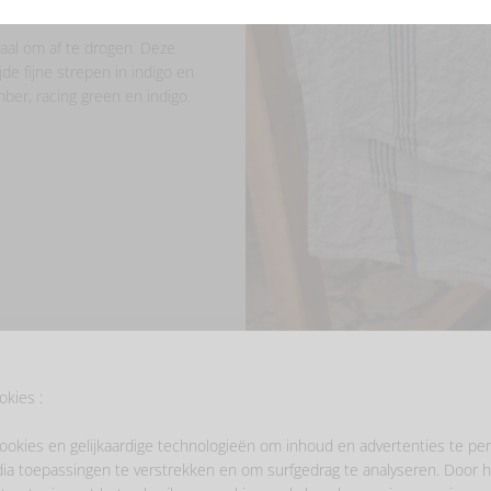
aal om af te drogen. Deze
e fijne strepen in indigo en
ber, racing green en indigo.
okies :
ookies en gelijkaardige technologieën om inhoud en advertenties te per
ia toepassingen te verstrekken en om surfgedrag te analyseren. Door h