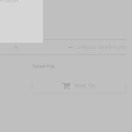
en cookies
Configureer om prijs te zien
Totaal Prijs
VOEG TOE