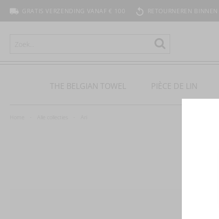
GRATIS VERZENDING VANAF € 100
RETOURNEREN BINNEN
ZOEKEN
Zoeken
THE BELGIAN TOWEL
PIÈCE DE LIN
Home
Alle collecties
Ari