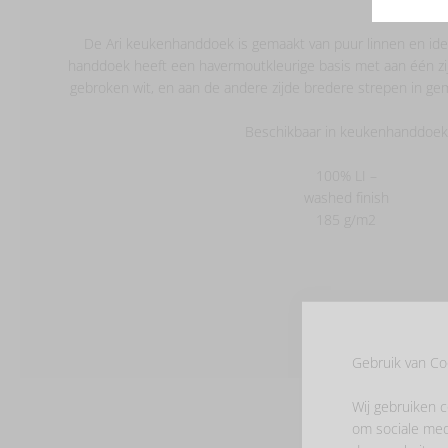
De Ari keukenhanddoek is gemaakt van puur linnen en ide
handdoek heeft een havermoutkleurige basis met aan één zijd
gebroken wit, en aan de andere zijde bredere strepen in gem
Beschikbaar in keukenhanddoek
100% LI –
washed finish
185 g/m2
Gebruik van Co
Wij gebruiken c
om sociale med