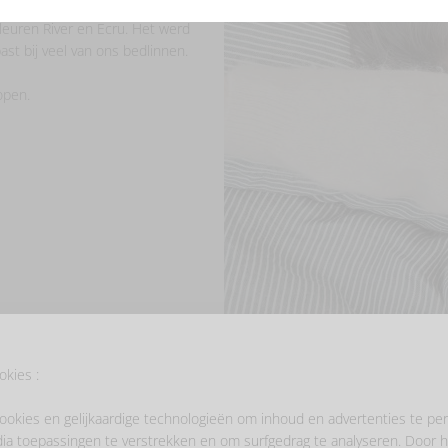
kleuren River en Ecru. Het werd
t bij veel van ons bedlinnen.
open.
okies :
ookies en gelijkaardige technologieën om inhoud en advertenties te per
ia toepassingen te verstrekken en om surfgedrag te analyseren. Door h