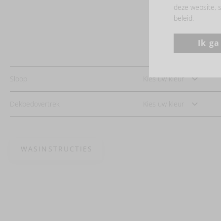
deze website, s
beleid.
Ik g
Sloop
Kies uw kleur
Dekbedovertrek
Kies uw kleur
WASINSTRUCTIES