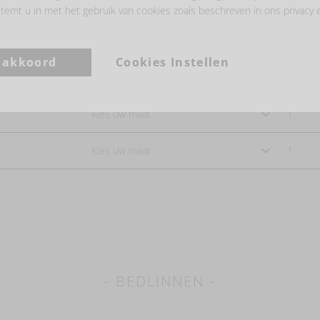
BESTEL UIT DE VOLLEDIGE COLLECTIE
temt u in met het gebruik van cookies zoals beschreven in ons privacy 
Configureer de producten die u wenst in de tabel hieronder.
a akkoord
Cookies Instellen
Daarna kan u ze in één keer toevoegen aan uw winkelmand.
- BEDLINNEN -