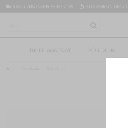
GRATIS VERZENDING VANAF € 100
RETOURNEREN BINNEN
ZOEKEN
Zoeken
THE BELGIAN TOWEL
PIÈCE DE LIN
Home
Alle collecties
Sailors Stripe