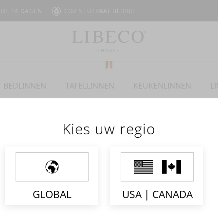
 DE 14 DAGEN
CO2 NEUTRAAL BEDRIJF
BEDLINNEN
TAFELLINNEN
KEUKENLINNEN
L
Kies uw regio
SAILORS STRIPE
GLOBAL
USA | CANADA