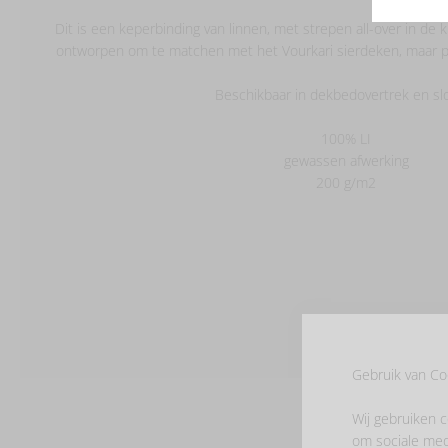
Dit is een keperbinding van linnen, met strepen all-over in de 
ontworpen om te matchen met het Vourkari sierdeken, maar pas
Beschikbaar in dekbedovertrek en sl
100% LI
gewassen afwerking
200 g/m2
Gebruik van Co
Wij gebruiken c
om sociale med