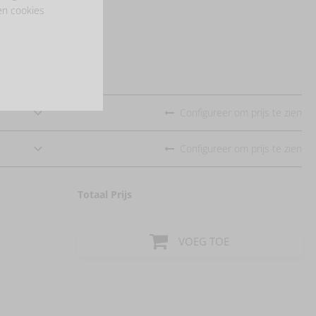
en cookies
Configureer om prijs te zien
Configureer om prijs te zien
Totaal Prijs
VOEG TOE