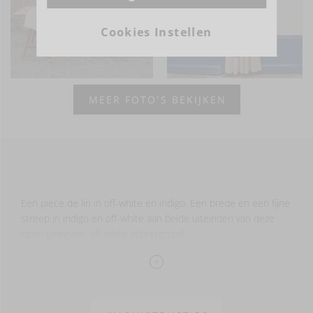
Cookies Instellen
MEER FOTO'S BEKIJKEN
Een pièce de lin in off-white en indigo. Een brede en een fijne
streep in indigo en off-white aan beide uiteinden van deze
open geweven, off-white achtergrond.
De stukken zijn gezoomd aan de zijkanten en hebben franjes
aan de uiteinden.
100% LI –