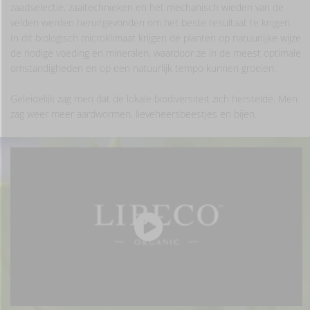
zaadselectie, zaaitechnieken en het mechanisch wieden van de
velden werden heruitgevonden om het beste resultaat te krijgen.
In dit biologisch microklimaat krijgen de planten op natuurlijke wijze
de nodige voeding en mineralen, waardoor ze in de meest optimale
omstandigheden en op een natuurlijk tempo kunnen groeien.
Geleidelijk zag men dat de lokale biodiversiteit zich herstelde. Men
zag weer meer aardwormen, lieveheersbeestjes en bijen.