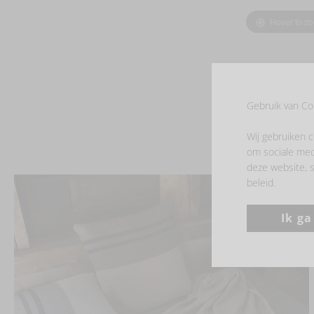
Hover to z
Gebruik van Co
Wij gebruiken c
om sociale med
deze website, s
beleid.
Ik g