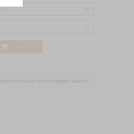
rcoal
VOEG TOE
rdere producten uit de volledige collectie.