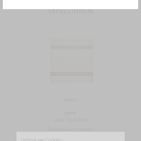
- TAFELLINNEN -
PERRY
Servet
vanaf
22,00 EUR
Beschikbaar in 2 kleur(en)
Gebruik van Cookies :