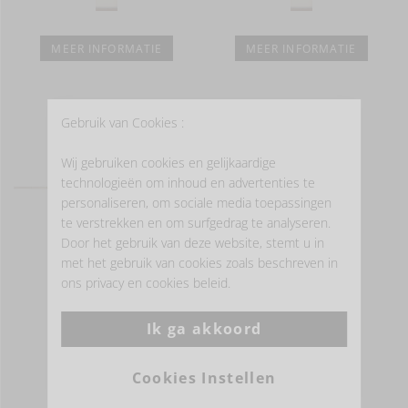
MEER INFORMATIE
MEER INFORMATIE
Gebruik van Cookies :
- LINNEN DECORATIE -
Wij gebruiken cookies en gelijkaardige
technologieën om inhoud en advertenties te
personaliseren, om sociale media toepassingen
te verstrekken en om surfgedrag te analyseren.
Door het gebruik van deze website, stemt u in
met het gebruik van cookies zoals beschreven in
ons privacy en cookies beleid.
Ik ga akkoord
Cookies Instellen
MARINA STRIPE
MARINA STRIPE