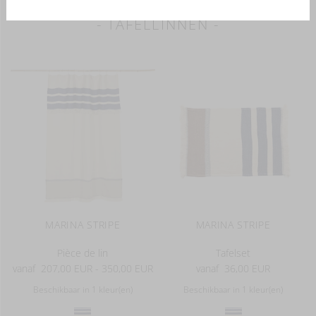
- TAFELLINNEN -
MARINA STRIPE
MARINA STRIPE
Pièce de lin
Tafelset
vanaf
207,00 EUR - 350,00 EUR
vanaf
36,00 EUR
Beschikbaar in 1 kleur(en)
Beschikbaar in 1 kleur(en)