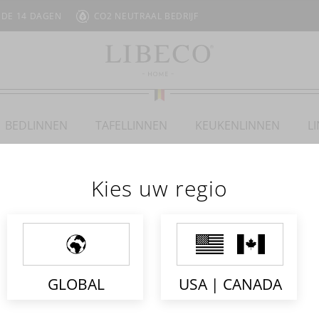
 DE 14 DAGEN
CO2 NEUTRAAL BEDRIJF
BEDLINNEN
TAFELLINNEN
KEUKENLINNEN
L
Kies uw regio
STELLA
GLOBAL
USA | CANADA