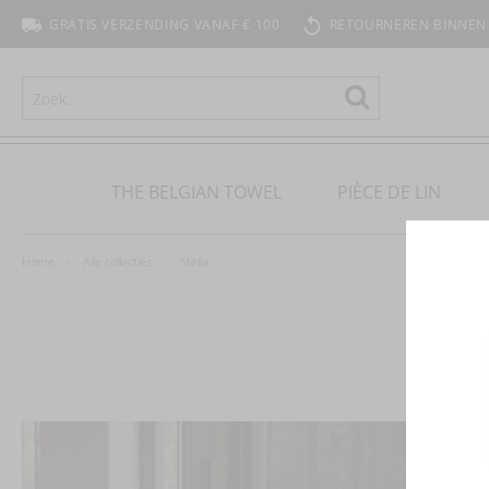
GRATIS VERZENDING VANAF € 100
RETOURNEREN BINNEN
ZOEKEN
Zoeken
THE BELGIAN TOWEL
PIÈCE DE LIN
Home
Alle collecties
Stella