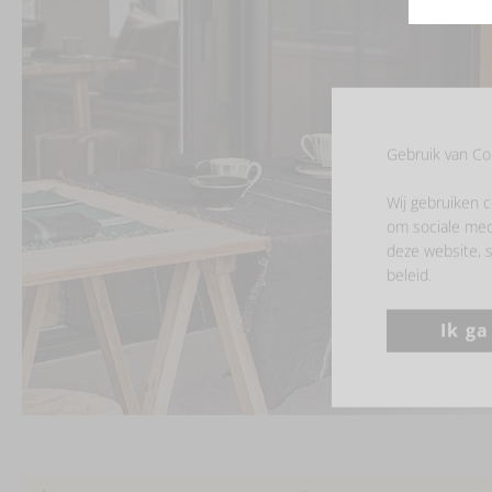
Gebruik van Co
Wij gebruiken c
om sociale med
deze website, s
beleid.
Ik g