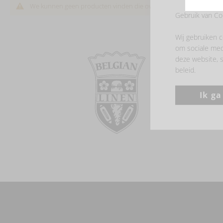
We kunnen geen producten vinden die overeenkomen met de selec
Gebruik van Co
Wij gebruiken c
om sociale med
deze website, s
beleid.
Ik g