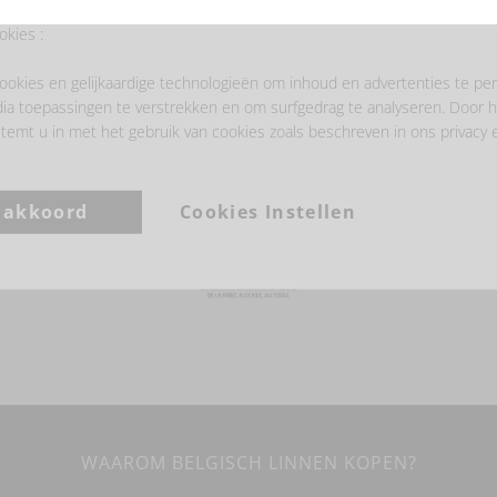
tie.
okies :
ookies en gelijkaardige technologieën om inhoud en advertenties te per
ia toepassingen te verstrekken en om surfgedrag te analyseren. Door h
temt u in met het gebruik van cookies zoals beschreven in ons privacy 
a akkoord
Cookies Instellen
WAAROM BELGISCH LINNEN KOPEN?