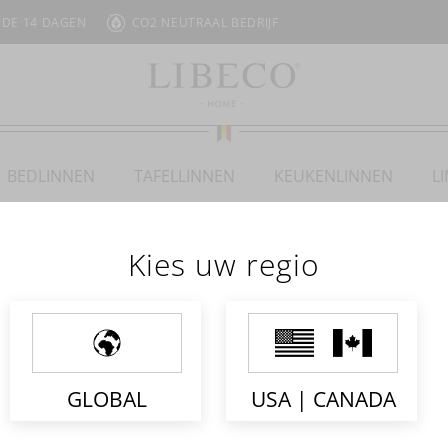
 DE 14 DAGEN
CO2 NEUTRAAL BEDRIJF
BEDLINNEN
TAFELLINNEN
KEUKENLINNEN
L
Kies uw regio
OMAHA STRIPE
GLOBAL
USA | CANADA