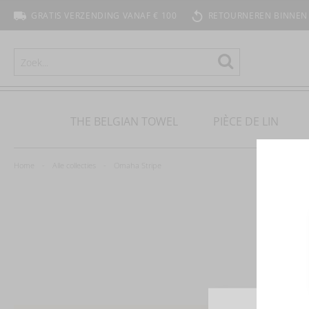
GRATIS VERZENDING VANAF € 100
RETOURNEREN BINNEN
ZOEKEN
Zoeken
THE BELGIAN TOWEL
PIÈCE DE LIN
Home
Alle collecties
Omaha Stripe