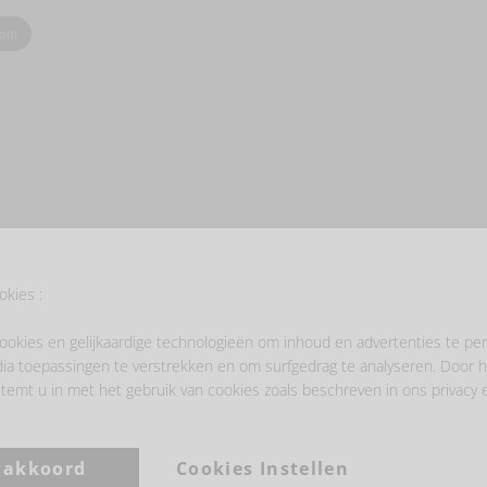
oom
- LAAT JE INSPIREREN -
okies :
ookies en gelijkaardige technologieën om inhoud en advertenties te per
ia toepassingen te verstrekken en om surfgedrag te analyseren. Door h
temt u in met het gebruik van cookies zoals beschreven in ons privacy 
a akkoord
Cookies Instellen