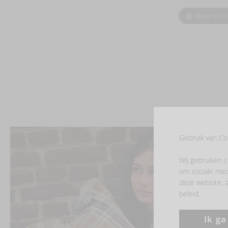
Hover to z
Gebruik van Co
Wij gebruiken c
om sociale med
deze website, s
beleid.
Ik g