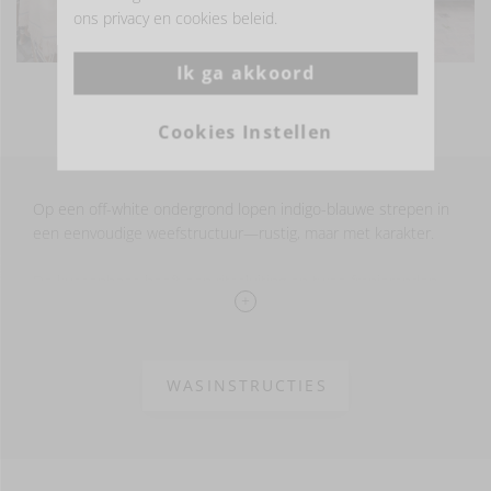
ons privacy en cookies beleid.
Ik ga akkoord
MEER FOTO'S BEKIJKEN
Cookies Instellen
Op een off-white ondergrond lopen indigo-blauwe strepen in
een eenvoudige weefstructuur—rustig, maar met karakter.
De kussenhoes heeft een ritssluiting en twee franjeranden
voor een nonchalant luxe accent op sofa of bed.
100% LI –
washed finish
WASINSTRUCTIES
380 g/m2