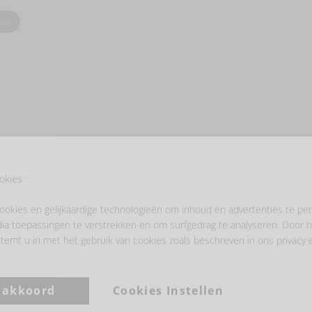
oom
- LAAT JE INSPIREREN -
okies :
ookies en gelijkaardige technologieën om inhoud en advertenties te per
ia toepassingen te verstrekken en om surfgedrag te analyseren. Door h
temt u in met het gebruik van cookies zoals beschreven in ons privacy 
a akkoord
Cookies Instellen