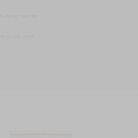
ur—rustig, maar met
nt op sofa of bed.