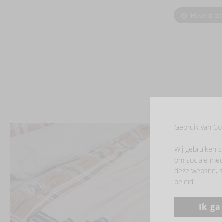
Hover to z
Gebruik van Co
Wij gebruiken c
om sociale med
deze website, s
beleid.
Ik g