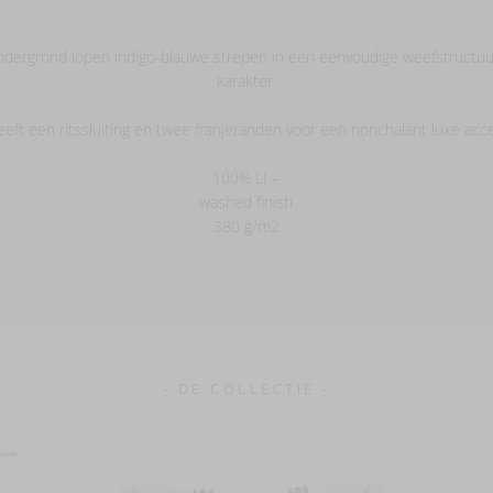
ndergrond lopen indigo-blauwe strepen in een eenvoudige weefstructu
karakter.
ft een ritssluiting en twee franjeranden voor een nonchalant luxe acce
100% LI –
washed finish
380 g/m2
- DE COLLECTIE -