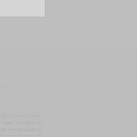
lgisch linnen! U kiest
 sturen. Via ingave van
ijft één jaar geldig en
oor uw ontvanger. Wij