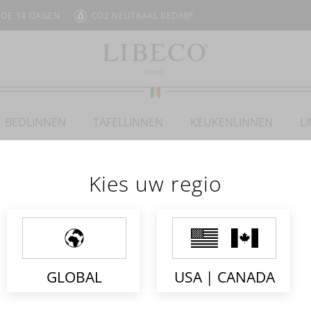
 DE 14 DAGEN
CO2 NEUTRAAL BEDRIJF
BEDLINNEN
TAFELLINNEN
KEUKENLINNEN
L
Kies uw regio
CADEAUBON
GLOBAL
USA | CANADA