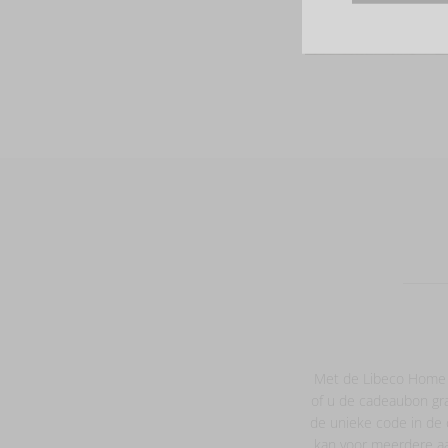
Met de Libeco Home ca
of u de cadeaubon graa
de unieke code in de c
kan voor meerdere aa