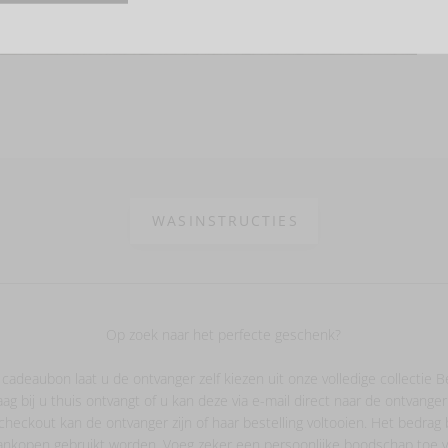
Hover to zoom
WASINSTRUCTIES
Op zoek naar het perfecte geschenk?
deaubon laat u de ontvanger zelf kiezen uit onze volledige collectie Be
g bij u thuis ontvangt of u kan deze via e-mail direct naar de ontvanger
heckout kan de ontvanger zijn of haar bestelling voltooien. Het bedrag bl
nkopen gebruikt worden. Voeg zeker een persoonlijke boodschap toe v