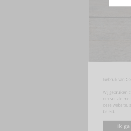
end
beginning
of
of
the
the
images
images
gallery
gallery
Gebruik van Co
Wij gebruiken c
om sociale med
deze website, s
beleid.
Ik g