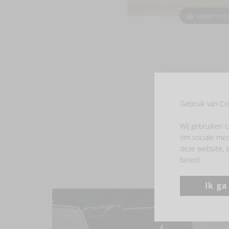
Hover to z
Gebruik van Co
Wij gebruiken c
om sociale med
deze website, s
beleid.
Ik g