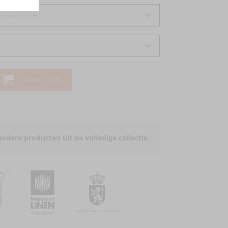
swax stripe
VOEG TOE
rdere producten uit de volledige collectie.