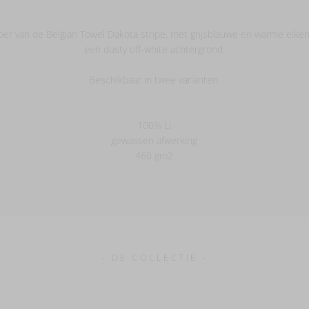
broer van de Belgian Towel Dakota stripe, met grijsblauwe en warme eike
een dusty off-white achtergrond.
Beschikbaar in twee varianten.
100% LI
gewassen afwerking
460 gm2
- DE COLLECTIE -