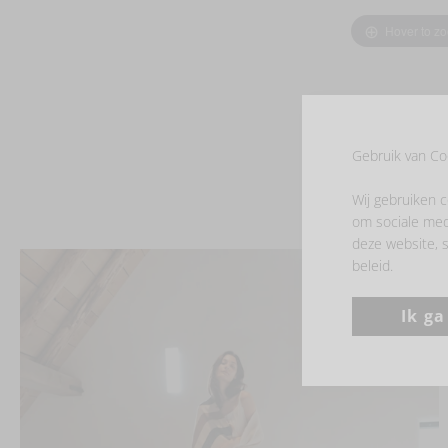
Hover to z
Gebruik van Co
Wij gebruiken c
om sociale med
deze website, s
beleid.
Ik g