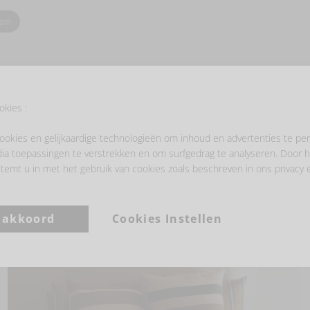
oom
okies :
ookies en gelijkaardige technologieën om inhoud en advertenties te per
- LAAT JE INSPIREREN -
ia toepassingen te verstrekken en om surfgedrag te analyseren. Door h
temt u in met het gebruik van cookies zoals beschreven in ons privacy 
a akkoord
Cookies Instellen