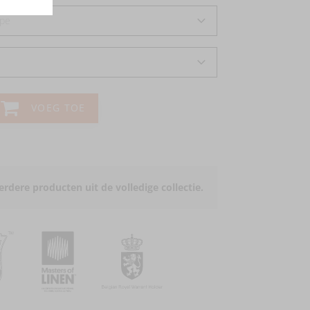
ipe
VOEG TOE
rdere producten uit de volledige collectie.