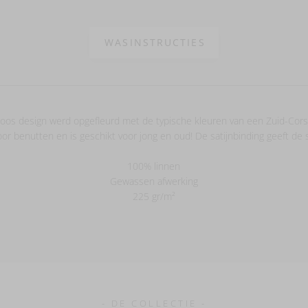
WASINSTRUCTIES
dloos design werd opgefleurd met de typische kleuren van een Zuid-Corsi
oor benutten en is geschikt voor jong en oud! De satijnbinding geeft de 
100% linnen
Gewassen afwerking
225 gr/m²
- DE COLLECTIE -