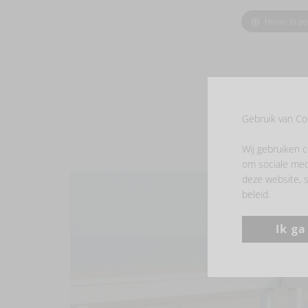
Hover to z
Gebruik van Co
Wij gebruiken c
om sociale med
deze website, s
beleid.
Ik g