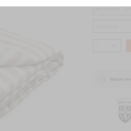
Kies uw kleur
Str
Bestel mee