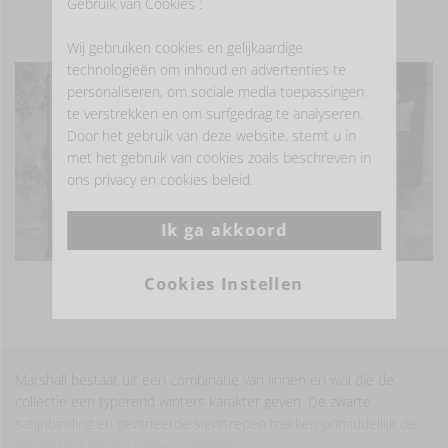
Gebruik van Cookies :
- LAAT JE INSPIREREN -
Wij gebruiken cookies en gelijkaardige
technologieën om inhoud en advertenties te
personaliseren, om sociale media toepassingen
te verstrekken en om surfgedrag te analyseren.
Door het gebruik van deze website, stemt u in
met het gebruik van cookies zoals beschreven in
ons privacy en cookies beleid.
Ik ga akkoord
Cookies Instellen
MEER FOTO'S BEKIJKEN
Marshall bestaat uit een combinatie van linnen en wol die de
collectie een typerend winters karakter geven. De zwarte
satijnbinding en gevarieerde sierstrepen trekken onmiddellijk de
aandacht. Een must-have collectie!