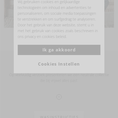
Wij gebruiken cookies en gelijkaardige
technologieën om inhoud en advertenties te
personaliseren, om sociale media toepassingen
te verstrekken en om surfgedrag te analyseren.
Door het gebruik van deze website, stemt u in
met het gebruik van cookies zoals beschreven in
MEER FOTO'S BEKIJKEN
ons privacy en cookies beleid.
Ik ga akkoord
Cookies Instellen
Op veelvuldig verzoek presenteren we een neutrale collectie
die bij vrijwel alles past.
Onze linnen schort – duurzaam en elegant
100% LI
gewassen afwerking
590 gm2
WASINSTRUCTIES