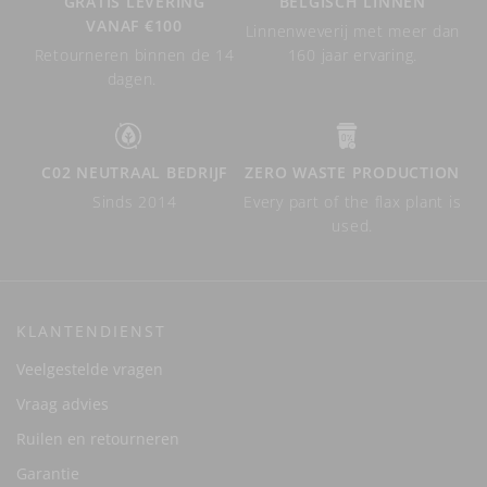
GRATIS LEVERING
BELGISCH LINNEN
VANAF €100
Linnenweverij met meer dan
Retourneren binnen de 14
160 jaar ervaring.
dagen.
C02 NEUTRAAL BEDRIJF
ZERO WASTE PRODUCTION
Sinds 2014
Every part of the flax plant is
used.
KLANTENDIENST
Veelgestelde vragen
Vraag advies
Ruilen en retourneren
Garantie