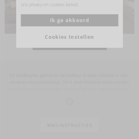
ons privacy en cookies beleid.
Ik ga akkoord
Cookies Instellen
MEER FOTO'S BEKIJKEN
De roodbruine, gebrande siennakleur in deze collectie is mijn
nieuwste kleurenobsessie. Dit is onze klassieke linnen-wollen
kwaliteit met sienna-bruine, charcoal grijze en zwarte strepen.
De plaid is afgewerkt met franjes aan de boven- en
onderkant.
70% LI - 30% WO -
WASINSTRUCTIES
gewassen afwerking
610 g/m2