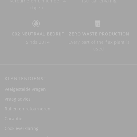
Retourneren binnen de 14
160 jaar ervaring.
dagen.
C02 NEUTRAAL BEDRIJF
ZERO WASTE PRODUCTION
Sinds 2014
Every part of the flax plant is
used.
KLANTENDIENST
Veelgestelde vragen
Vraag advies
Ruilen en retourneren
Garantie
Cookieverklaring