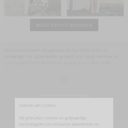
MEER FOTO'S BEKIJKEN
Onze kussenhoezen zijn gemaakt van het fijnste linnen en
vervaardigd met uitzonderlijke aandacht voor detail. Hierdoor zijn
onze kussenhoezen de perfecte aanvulling voor elke ruimte.
Gelieve rekening mee te houden dat dat onze kussenhoezen
apart verkocht worden en geen kussenvullingen bevatten.
Probeer gerust onze Wilson vullingen, ze passen perfect bij
de afmetingen van onze kussenhoezen.
WASINSTRUCTIES
Gebruik van Cookies :
Wij gebruiken cookies en gelijkaardige
100% linnen
technologieën om inhoud en advertenties te
gewassen afwerking