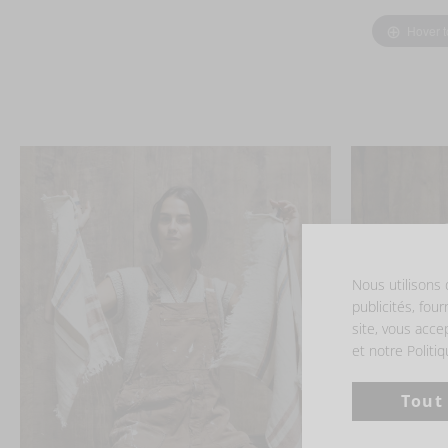
Hover 
Nous utilisons 
publicités, four
site, vous acce
et notre Politi
Tout