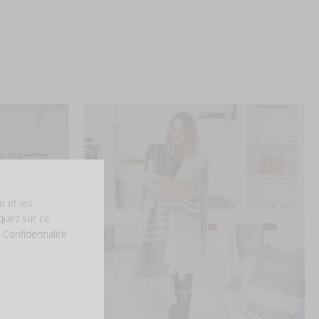
u et les
iquez sur ce
 Confidentialité