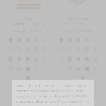
Fouta
Serviette invité
A partir de
156,00 EUR
A partir de
38,00 EUR
Existe en 21 couleur(s)
Existe en 22 couleur(s)
Nous utilisons des cookies et des technologies
similaires pour personnaliser le contenu et les
PLUS D'INFOS
PLUS D'INFOS
publicités, fournir des fonctionnalités de médias
sociaux et analyser le trafic. Si vous cliquez sur ce