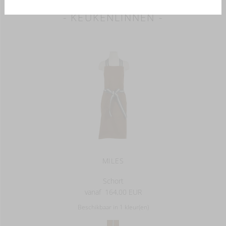
- KEUKENLINNEN -
MILES
Schort
vanaf
164,00 EUR
Beschikbaar in 1 kleur(en)