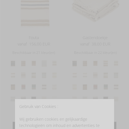
Fouta
Gastendoekje
vanaf
156,00 EUR
vanaf
38,00 EUR
Beschikbaar in 21 kleur(en)
Beschikbaar in 22 kleur(en)
Gebruik van Cookies :
Wij gebruiken cookies en gelijkaardige
technologieën om inhoud en advertenties te
MEER INFORMATIE
MEER INFORMATIE